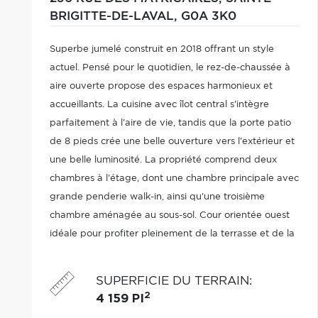
BRIGITTE-DE-LAVAL,
G0A 3K0
Superbe jumelé construit en 2018 offrant un style
actuel. Pensé pour le quotidien, le rez-de-chaussée à
aire ouverte propose des espaces harmonieux et
accueillants. La cuisine avec îlot central s'intègre
parfaitement à l'aire de vie, tandis que la porte patio
de 8 pieds crée une belle ouverture vers l'extérieur et
une belle luminosité. La propriété comprend deux
chambres à l'étage, dont une chambre principale avec
grande penderie walk-in, ainsi qu'une troisième
chambre aménagée au sous-sol. Cour orientée ouest
idéale pour profiter pleinement de la terrasse et de la
piscine. Remise 8 x 14 chauffée, isolée et éclairée.
SUPERFICIE DU TERRAIN
:
2
4 159 PI